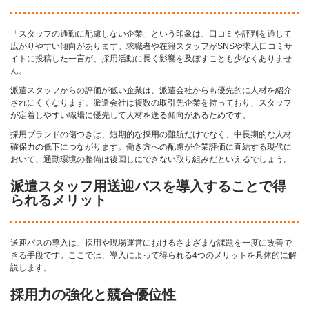
「スタッフの通勤に配慮しない企業」という印象は、口コミや評判を通じて
広がりやすい傾向があります。求職者や在籍スタッフがSNSや求人口コミサ
イトに投稿した一言が、採用活動に長く影響を及ぼすことも少なくありませ
ん。
派遣スタッフからの評価が低い企業は、派遣会社からも優先的に人材を紹介
されにくくなります。派遣会社は複数の取引先企業を持っており、スタッフ
が定着しやすい職場に優先して人材を送る傾向があるためです。
採用ブランドの傷つきは、短期的な採用の難航だけでなく、中長期的な人材
確保力の低下につながります。働き方への配慮が企業評価に直結する現代に
おいて、通勤環境の整備は後回しにできない取り組みだといえるでしょう。
派遣スタッフ用送迎バスを導入することで得
られるメリット
送迎バスの導入は、採用や現場運営におけるさまざまな課題を一度に改善で
きる手段です。ここでは、導入によって得られる4つのメリットを具体的に解
説します。
採用力の強化と競合優位性