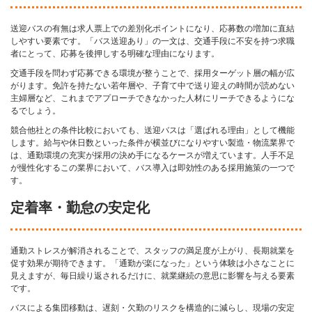
送迎バスの有無は求人票上での差別化ポイントになり、応募数の増加に直結
しやすい要素です。「バス送迎あり」の一文は、交通手段に不安を持つ求職
者にとって、応募を後押しする明確な理由になります。
交通手段を問わず応募できる環境が整うことで、採用ターゲット層の幅が広
がります。免許を持たない若年層や、子育て中で送り迎えの時間が読めない
主婦層など、これまでアプローチできなかった人材にリーチできるようにな
るでしょう。
競合他社との条件比較においても、送迎バスは「選ばれる理由」として機能
します。給与や休日数といった条件が横並びになりやすい製造・物流業界で
は、通勤環境の充実が採用の決め手になるケースが増えています。人手不足
が慢性化するこの業界において、バス導入は即効性のある採用施策の一つで
す。
定着率・勤怠の安定化
通勤ストレスが解消されることで、スタッフの満足度が上がり、長期就業を
促す効果が期待できます。「通勤が楽になった」という体験は小さなことに
見えますが、毎日繰り返されるだけに、就業継続の意思に影響を与える要素
です。
バスによる集団移動は、遅刻・欠勤のリスクを構造的に減らし、現場の安定