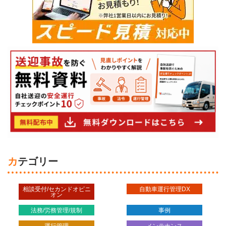
カテゴリー
相談受付/セカンドオピニ
自動車運行管理DX
オン
法務/労務管理/規制
事例
運行管理
メンテナンス