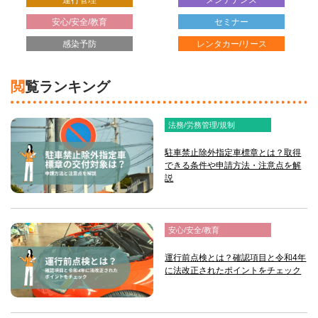
安心/安全/教育
セミナー
感染予防
レンタカー/リース
閲覧ランキング
法務/労務管理/規制
駐車禁止除外指定車標章とは？取得
できる条件や申請方法・注意点を解
説
安心/安全/教育
運行前点検とは？確認項目と令和4年
に法改正されたポイントをチェック