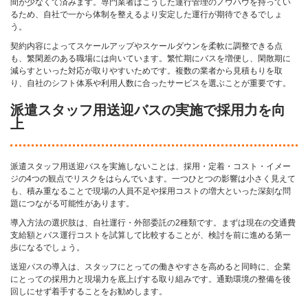
間が少なくて済みます。専門業者はこうした運行管理のノウハウを持ってい
るため、自社で一から体制を整えるより安定した運行が期待できるでしょ
う。
契約内容によってスケールアップやスケールダウンを柔軟に調整できる点
も、繁閑差のある職場には向いています。繁忙期にバスを増便し、閑散期に
減らすといった対応が取りやすいためです。複数の業者から見積もりを取
り、自社のシフト体系や利用人数に合ったサービスを選ぶことが重要です。
派遣スタッフ用送迎バスの実施で採用力を向
上
派遣スタッフ用送迎バスを実施しないことは、採用・定着・コスト・イメー
ジの4つの観点でリスクをはらんでいます。一つひとつの影響は小さく見えて
も、積み重なることで現場の人員不足や採用コストの増大といった深刻な問
題につながる可能性があります。
導入方法の選択肢は、自社運行・外部委託の2種類です。まずは現在の交通費
支給額とバス運行コストを試算して比較することが、検討を前に進める第一
歩になるでしょう。
送迎バスの導入は、スタッフにとっての働きやすさを高めると同時に、企業
にとっての採用力と現場力を底上げする取り組みです。通勤環境の整備を後
回しにせず着手することをお勧めします。