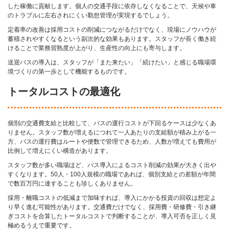
した稼働に貢献します。個人の交通手段に依存しなくなることで、天候や車
のトラブルに左右されにくい勤怠管理が実現するでしょう。
定着率の改善は採用コストの削減につながるだけでなく、現場にノウハウが
蓄積されやすくなるという副次的な効果もあります。スタッフが長く働き続
けることで業務習熟度が上がり、生産性の向上にも寄与します。
送迎バスの導入は、スタッフが「また来たい」「続けたい」と感じる職場環
境づくりの第一歩として機能するものです。
トータルコストの最適化
個別の交通費支給と比較して、バスの運行コストが下回るケースは少なくあ
りません。スタッフ数が増えるにつれて一人あたりの支給額が積み上がる一
方、バスの運行費はルートや便数で管理できるため、人数が増えても費用が
比例して増えにくい構造があります。
スタッフ数が多い職場ほど、バス導入によるコスト削減の効果が大きく出や
すくなります。50人・100人規模の職場であれば、個別支給との差額が年間
で数百万円に達することも珍しくありません。
採用・離職コストの低減まで加味すれば、導入にかかる投資の回収は想定よ
り早く進む可能性があります。交通費だけでなく、採用費・研修費・引き継
ぎコストを合算したトータルコストで判断することが、導入可否を正しく見
極めるうえで重要です。