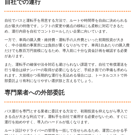
自社での運行
自社でバスと運転手を用意する方法で、ルートや時間帯を自由に決められる
点が最大の特徴です。シフトの変更や拠点の移転にも柔軟に対応できるた
め、運行内容を自社でコントロールしたい企業に向いています。
一方で、車両の購入費・維持費・運転手の人件費といった初期投資が大き
く、中小規模の事業所には負担が重くなりがちです。車両1台あたりの購入費
だけでも数百万円規模になるため、導入前に十分な資金計画を確認する必要
があります。
また、運転手の確保や法令対応も避けられない課題です。自社で有償運送を
行う場合は緑ナンバーの取得が必要になるなど、手続き面での準備も求めら
れます。大規模かつ長期的な運行を見込める場合には、トータルコストで外
部委託より有利になりやすい選択肢と言えるでしょう。
専門業者への外部委託
バス運行を専門とする業者に委託する方法で、初期投資を抑えながら導入で
きる点が大きな利点です。運転手を自社で雇用する必要がないため、すぐに
運行を始めやすく、導入のハードルが低くなります。
ルート設計やドライバーの管理を一括して任せられるため、運営にかかる手