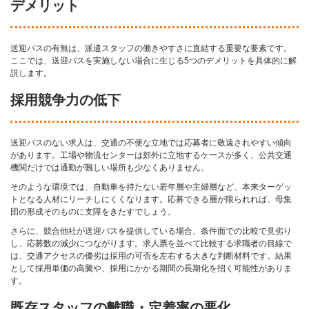
デメリット
送迎バスの有無は、派遣スタッフの働きやすさに直結する重要な要素です。
ここでは、送迎バスを実施しない場合に生じる5つのデメリットを具体的に解
説します。
採用競争力の低下
送迎バスのない求人は、交通の不便な立地では応募者に敬遠されやすい傾向
があります。工場や物流センターは郊外に立地するケースが多く、公共交通
機関だけでは通勤が難しい場所も少なくありません。
そのような環境では、自動車を持たない若年層や主婦層など、本来ターゲッ
トとなる人材にリーチしにくくなります。応募できる層が限られれば、母集
団の形成そのものに支障をきたすでしょう。
さらに、競合他社が送迎バスを提供している場合、条件面での比較で見劣り
し、応募数の減少につながります。求人票を並べて比較する求職者の目線で
は、交通アクセスの優劣は採用の可否を左右する大きな判断材料です。結果
として採用単価の高騰や、採用にかかる期間の長期化を招く可能性がありま
す。
既存スタッフの離職・定着率の悪化