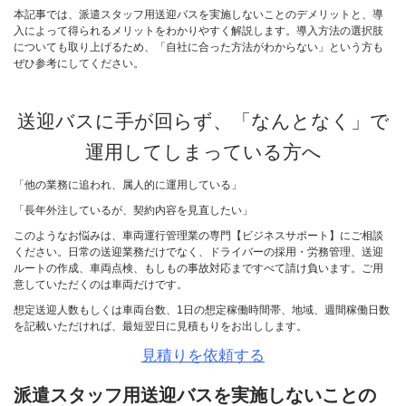
本記事では、派遣スタッフ用送迎バスを実施しないことのデメリットと、導
入によって得られるメリットをわかりやすく解説します。導入方法の選択肢
についても取り上げるため、「自社に合った方法がわからない」という方も
ぜひ参考にしてください。
送迎バスに手が回らず、「なんとなく」で
運用してしまっている方へ
「他の業務に追われ、属人的に運用している」
「長年外注しているが、契約内容を見直したい」
このようなお悩みは、車両運行管理業の専門【ビジネスサポート】にご相談
ください。日常の送迎業務だけでなく、ドライバーの採用・労務管理、送迎
ルートの作成、車両点検、もしもの事故対応まですべて請け負います。ご用
意していただくのは車両だけです。
想定送迎人数もしくは車両台数、1日の想定稼働時間帯、地域、週間稼働日数
を記載いただければ、最短翌日に見積もりをお出しします。
見積りを依頼する
派遣スタッフ用送迎バスを実施しないことの