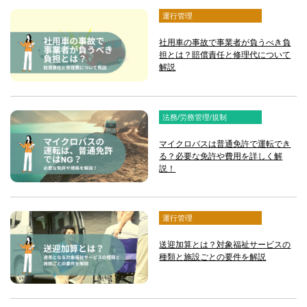
運行管理
社用車の事故で事業者が負うべき負
担とは？賠償責任と修理代について
解説
法務/労務管理/規制
マイクロバスは普通免許で運転でき
る？必要な免許や費用を詳しく解
説！
運行管理
送迎加算とは？対象福祉サービスの
種類と施設ごとの要件を解説