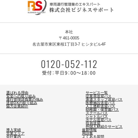
本社
〒461-0005
名古屋市東区東桜1丁目3-7 ヒシタビル4F
選ばれる理由
サービス一覧
安全への取り組み
従業員送迎バス
運行管理請負業の強み
派遣スタッフ送迎バス
送迎DXの取り組み
医療施設送迎バス
協力企業紹介
人工透析送迎バス
幼稚園・保育園バス
スクールバス
シャトルバス
ホテル送迎バス
役員送迎
外国人材紹介サービス
導入実績
最新情報
営業エリア
用語集
会社案内
よくある質問