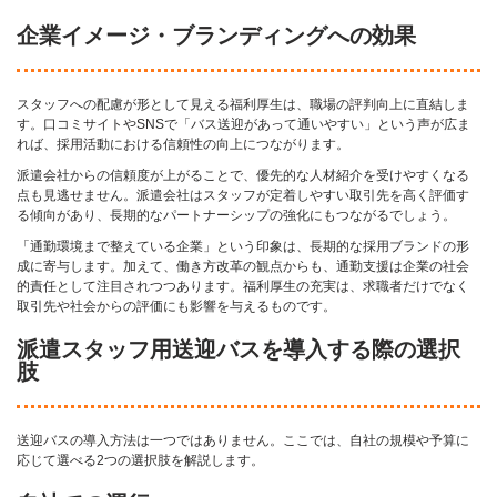
企業イメージ・ブランディングへの効果
スタッフへの配慮が形として見える福利厚生は、職場の評判向上に直結しま
す。口コミサイトやSNSで「バス送迎があって通いやすい」という声が広ま
れば、採用活動における信頼性の向上につながります。
派遣会社からの信頼度が上がることで、優先的な人材紹介を受けやすくなる
点も見逃せません。派遣会社はスタッフが定着しやすい取引先を高く評価す
る傾向があり、長期的なパートナーシップの強化にもつながるでしょう。
「通勤環境まで整えている企業」という印象は、長期的な採用ブランドの形
成に寄与します。加えて、働き方改革の観点からも、通勤支援は企業の社会
的責任として注目されつつあります。福利厚生の充実は、求職者だけでなく
取引先や社会からの評価にも影響を与えるものです。
派遣スタッフ用送迎バスを導入する際の選択
肢
送迎バスの導入方法は一つではありません。ここでは、自社の規模や予算に
応じて選べる2つの選択肢を解説します。