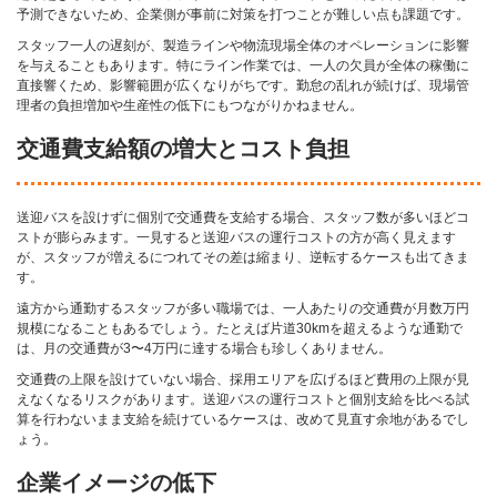
予測できないため、企業側が事前に対策を打つことが難しい点も課題です。
スタッフ一人の遅刻が、製造ラインや物流現場全体のオペレーションに影響
を与えることもあります。特にライン作業では、一人の欠員が全体の稼働に
直接響くため、影響範囲が広くなりがちです。勤怠の乱れが続けば、現場管
理者の負担増加や生産性の低下にもつながりかねません。
交通費支給額の増大とコスト負担
送迎バスを設けずに個別で交通費を支給する場合、スタッフ数が多いほどコ
ストが膨らみます。一見すると送迎バスの運行コストの方が高く見えます
が、スタッフが増えるにつれてその差は縮まり、逆転するケースも出てきま
す。
遠方から通勤するスタッフが多い職場では、一人あたりの交通費が月数万円
規模になることもあるでしょう。たとえば片道30kmを超えるような通勤で
は、月の交通費が3〜4万円に達する場合も珍しくありません。
交通費の上限を設けていない場合、採用エリアを広げるほど費用の上限が見
えなくなるリスクがあります。送迎バスの運行コストと個別支給を比べる試
算を行わないまま支給を続けているケースは、改めて見直す余地があるでし
ょう。
企業イメージの低下