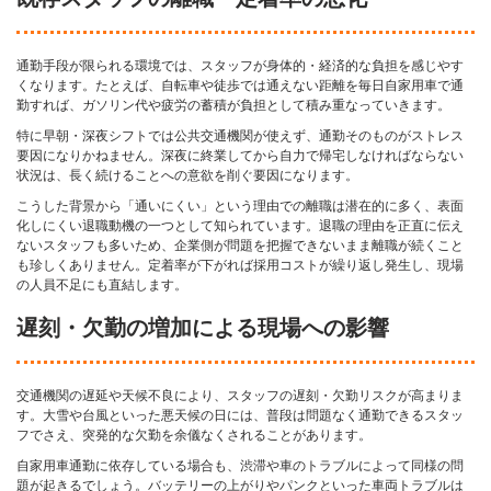
通勤手段が限られる環境では、スタッフが身体的・経済的な負担を感じやす
くなります。たとえば、自転車や徒歩では通えない距離を毎日自家用車で通
勤すれば、ガソリン代や疲労の蓄積が負担として積み重なっていきます。
特に早朝・深夜シフトでは公共交通機関が使えず、通勤そのものがストレス
要因になりかねません。深夜に終業してから自力で帰宅しなければならない
状況は、長く続けることへの意欲を削ぐ要因になります。
こうした背景から「通いにくい」という理由での離職は潜在的に多く、表面
化しにくい退職動機の一つとして知られています。退職の理由を正直に伝え
ないスタッフも多いため、企業側が問題を把握できないまま離職が続くこと
も珍しくありません。定着率が下がれば採用コストが繰り返し発生し、現場
の人員不足にも直結します。
遅刻・欠勤の増加による現場への影響
交通機関の遅延や天候不良により、スタッフの遅刻・欠勤リスクが高まりま
す。大雪や台風といった悪天候の日には、普段は問題なく通勤できるスタッ
フでさえ、突発的な欠勤を余儀なくされることがあります。
自家用車通勤に依存している場合も、渋滞や車のトラブルによって同様の問
題が起きるでしょう。バッテリーの上がりやパンクといった車両トラブルは