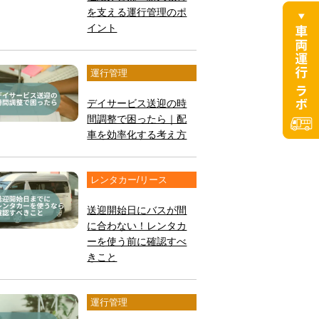
を支える運行管理のポ
イント
運行管理
デイサービス送迎の時
間調整で困ったら｜配
車を効率化する考え方
レンタカー/リース
送迎開始日にバスが間
に合わない！レンタカ
ーを使う前に確認すべ
きこと
運行管理