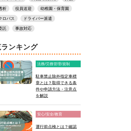
透析
役員送迎
幼稚園・保育園
クロバス
ドライバー派遣
委託
事故対応
閲覧ランキング
法務/労務管理/規制
駐車禁止除外指定車標
章とは？取得できる条
件や申請方法・注意点
を解説
安心/安全/教育
運行前点検とは？確認