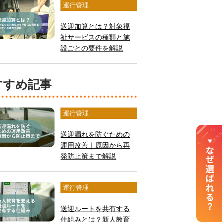
運行管理
送迎加算とは？対象福
祉サービスの種類と施
設ごとの要件を解説
おすすめ記事
運行管理
送迎漏れを防ぐための
運用改善｜原因から再
発防止策まで解説
運行管理
送迎ルートを共有する
仕組みとは？新人教育