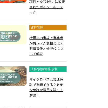
項目と令和4年に法改正
されたポイントをチェ
ック
運行管理
社用車の事故で事業者
が負うべき負担とは？
賠償責任と修理代につ
いて解説
法務/労務管理/規制
マイクロバスは普通免
許で運転できる？必要
な免許や費用を詳しく
解説！