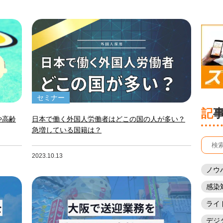
セミナー
記
や高齢
日本で働く外国人労働者はどこの国の人が多い？
急増している国籍は？
2023.10.13
ノウ
感染
ライ
デジ