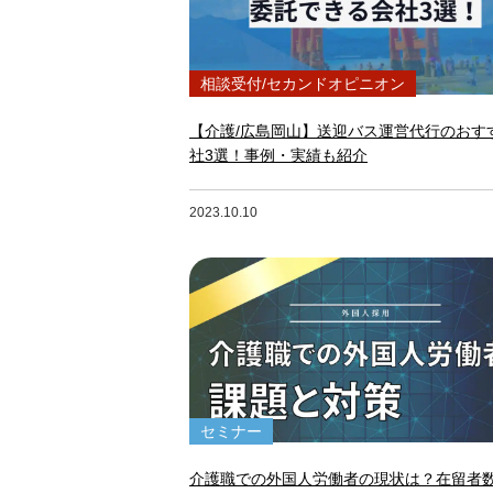
相談受付/セカンドオピニオン
【介護/広島岡山】送迎バス運営代行のおす
社3選！事例・実績も紹介
2023.10.10
セミナー
介護職での外国人労働者の現状は？在留者