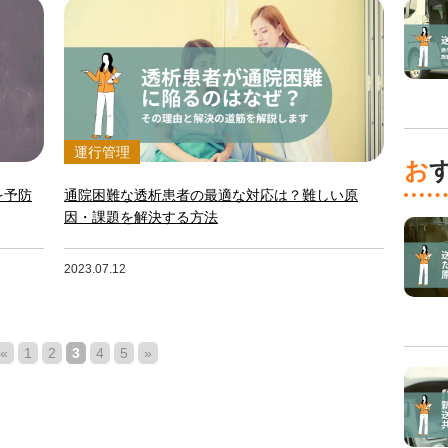
運行管理
を予防
通院困難な透析患者の最適な対応は？難しい原
因・課題を解決する方法
2023.07.12
«
1
2
3
4
5
»