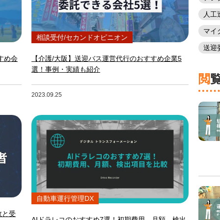
人工
マイ
相談受付/セカンドオピニオン
送迎
すめ会
【介護/大阪】送迎バス運営代行のおすすめ企業5
選！事例・実績も紹介
2023.09.25
自動車運行管理DX
数と受
AIドラレコのおすすめ7選！初期費用、月額、検出