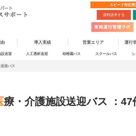
スピード対応実
資料請求する
理由
導入実績
営業エリア
運行
施設送迎
人工透析送迎
幼稚園バス
スクールバス
シ
設送迎バス
医療・介護施設送迎バス ：47