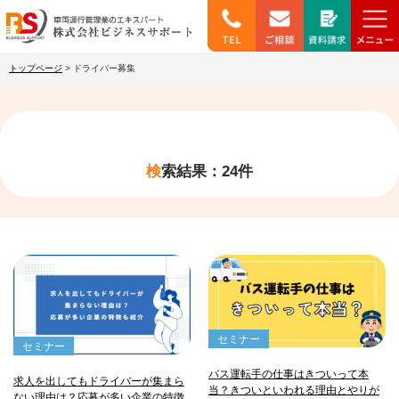
トップページ
>
ドライバー募集
検索結果：24件
セミナー
セミナー
バス運転手の仕事はきついって本
求人を出してもドライバーが集まら
当？きついといわれる理由とやりが
ない理由は？応募が多い企業の特徴