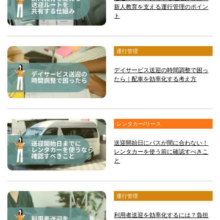
新人教育を支える運行管理のポイン
ト
運行管理
デイサービス送迎の時間調整で困っ
たら｜配車を効率化する考え方
レンタカー/リース
送迎開始日にバスが間に合わない！
レンタカーを使う前に確認すべきこ
と
運行管理
利用者送迎を効率化するには？負担