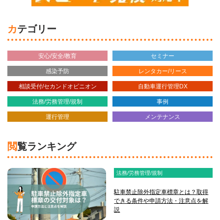
カテゴリー
安心/安全/教育
セミナー
感染予防
レンタカー/リース
相談受付/セカンドオピニオン
自動車運行管理DX
法務/労務管理/規制
事例
運行管理
メンテナンス
閲覧ランキング
法務/労務管理/規制
駐車禁止除外指定車標章とは？取得
できる条件や申請方法・注意点を解
説