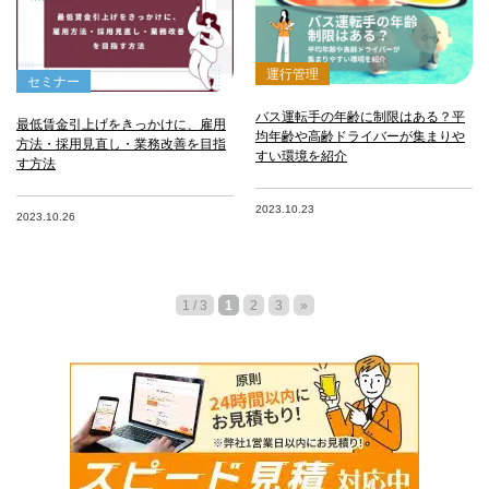
運行管理
セミナー
バス運転手の年齢に制限はある？平
最低賃金引上げをきっかけに、雇用
均年齢や高齢ドライバーが集まりや
方法・採用見直し・業務改善を目指
すい環境を紹介
す方法
2023.10.23
2023.10.26
1 / 3
1
2
3
»