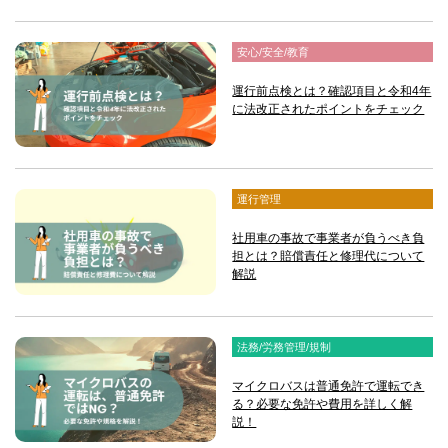
安心/安全/教育
運行前点検とは？確認項目と令和4年
に法改正されたポイントをチェック
運行管理
社用車の事故で事業者が負うべき負
担とは？賠償責任と修理代について
解説
法務/労務管理/規制
マイクロバスは普通免許で運転でき
る？必要な免許や費用を詳しく解
説！