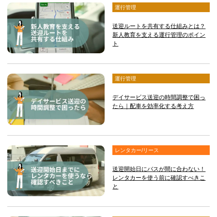
運行管理
送迎ルートを共有する仕組みとは？
新人教育を支える運行管理のポイン
ト
運行管理
デイサービス送迎の時間調整で困っ
たら｜配車を効率化する考え方
レンタカー/リース
送迎開始日にバスが間に合わない！
レンタカーを使う前に確認すべきこ
と