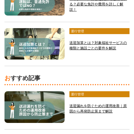
る？必要な免許や費用を詳しく解
説！
運行管理
送迎加算とは？対象福祉サービスの
種類と施設ごとの要件を解説
おすすめ記事
運行管理
送迎漏れを防ぐための運用改善｜原
因から再発防止策まで解説