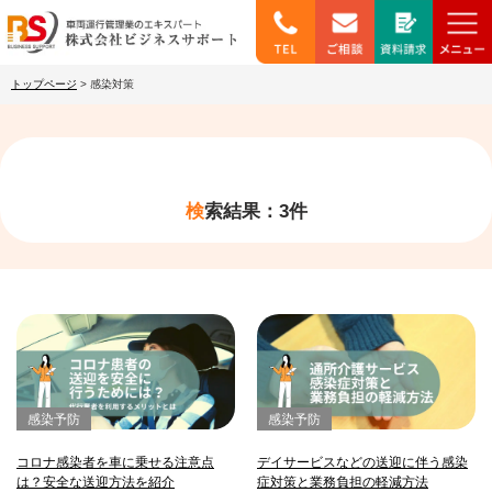
トップページ
>
感染対策
検索結果：3件
感染予防
感染予防
コロナ感染者を車に乗せる注意点
デイサービスなどの送迎に伴う感染
は？安全な送迎方法を紹介
症対策と業務負担の軽減方法