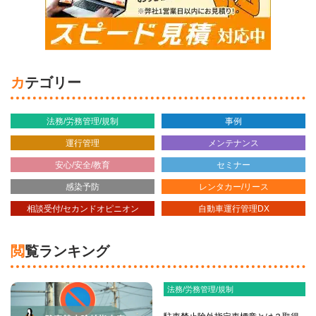
カテゴリー
法務/労務管理/規制
事例
運行管理
メンテナンス
安心/安全/教育
セミナー
感染予防
レンタカー/リース
相談受付/セカンドオピニオン
自動車運行管理DX
閲覧ランキング
法務/労務管理/規制