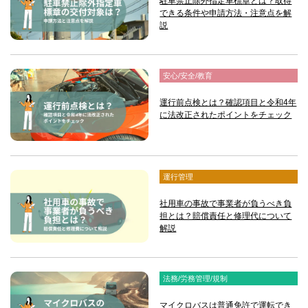
駐車禁止除外指定車標章とは？取得
できる条件や申請方法・注意点を解
説
安心/安全/教育
運行前点検とは？確認項目と令和4年
に法改正されたポイントをチェック
運行管理
社用車の事故で事業者が負うべき負
担とは？賠償責任と修理代について
解説
法務/労務管理/規制
マイクロバスは普通免許で運転でき