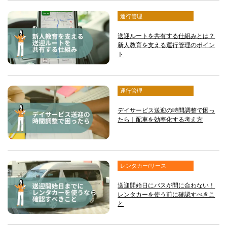
運行管理
送迎ルートを共有する仕組みとは？
新人教育を支える運行管理のポイン
ト
運行管理
デイサービス送迎の時間調整で困っ
たら｜配車を効率化する考え方
レンタカー/リース
送迎開始日にバスが間に合わない！
レンタカーを使う前に確認すべきこ
と