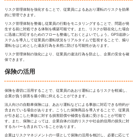
リスク管理体制を強化することで、従業員によるあおり運転のリスクを効果
的に管理できます。
リスク管理体制を整備し従業員の行動をモニタリングすることで、問題が発
生する前に対処できる体制を構築可能です。また、リスクが顕在化した場合
に迅速に対応するためのフローも整備しておくとよいでしょう。GPS追跡シ
ステムを導入して従業員の運転状況をリアルタイムで監視することで、煽り
運転をはじめとした違反行為を未然に防げる可能性があります。
リスク管理体制の強化により、従業員の違法行為を防止し、企業の安全を確
保できます。
保険の活用
保険を適切に活用することで、従業員のあおり運転によるリスクを軽減し、
企業が負う損害を最小限に抑えることができます。
法人向けの自動車保険には、あおり運転などによる事故に対応できる特約が
含まれている場合があります。こうした保険商品を導入することで、従業員
が引き起こした事故に対する損害賠償や補償を迅速に受けることが可能で
す。また、保険によっては、企業自体の法的リスクや社会的信用の損失に対
するカバーも含まれていることがあります。
企業はリスクマネジメントの一環として保険の活用を検討し、必要に応じて