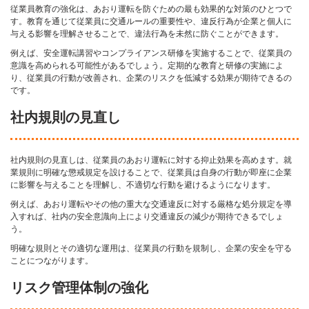
従業員教育の強化は、あおり運転を防ぐための最も効果的な対策のひとつで
す。教育を通じて従業員に交通ルールの重要性や、違反行為が企業と個人に
与える影響を理解させることで、違法行為を未然に防ぐことができます。
例えば、安全運転講習やコンプライアンス研修を実施することで、従業員の
意識を高められる可能性があるでしょう。定期的な教育と研修の実施によ
り、従業員の行動が改善され、企業のリスクを低減する効果が期待できるの
です。
社内規則の見直し
社内規則の見直しは、従業員のあおり運転に対する抑止効果を高めます。就
業規則に明確な懲戒規定を設けることで、従業員は自身の行動が即座に企業
に影響を与えることを理解し、不適切な行動を避けるようになります。
例えば、あおり運転やその他の重大な交通違反に対する厳格な処分規定を導
入すれば、社内の安全意識向上により交通違反の減少が期待できるでしょ
う。
明確な規則とその適切な運用は、従業員の行動を規制し、企業の安全を守る
ことにつながります。
リスク管理体制の強化