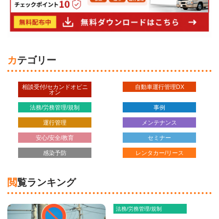
カテゴリー
相談受付/セカンドオピニ
自動車運行管理DX
オン
法務/労務管理/規制
事例
運行管理
メンテナンス
安心/安全/教育
セミナー
感染予防
レンタカー/リース
閲覧ランキング
法務/労務管理/規制