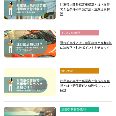
駐車禁止除外指定車標章とは？取得
できる条件や申請方法・注意点を解
説
安心/安全/教育
運行前点検とは？確認項目と令和4年
に法改正されたポイントをチェック
運行管理
社用車の事故で事業者が負うべき負
担とは？賠償責任と修理代について
解説
法務/労務管理/規制