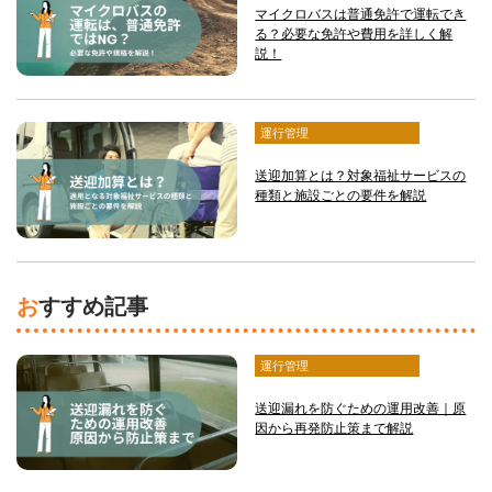
マイクロバスは普通免許で運転でき
る？必要な免許や費用を詳しく解
説！
運行管理
送迎加算とは？対象福祉サービスの
種類と施設ごとの要件を解説
おすすめ記事
運行管理
送迎漏れを防ぐための運用改善｜原
因から再発防止策まで解説