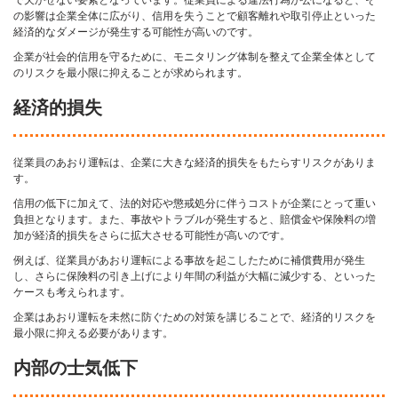
の影響は企業全体に広がり、信用を失うことで顧客離れや取引停止といった
経済的なダメージが発生する可能性が高いのです。
企業が社会的信用を守るために、モニタリング体制を整えて企業全体として
のリスクを最小限に抑えることが求められます。
経済的損失
従業員のあおり運転は、企業に大きな経済的損失をもたらすリスクがありま
す。
信用の低下に加えて、法的対応や懲戒処分に伴うコストが企業にとって重い
負担となります。また、事故やトラブルが発生すると、賠償金や保険料の増
加が経済的損失をさらに拡大させる可能性が高いのです。
例えば、従業員があおり運転による事故を起こしたために補償費用が発生
し、さらに保険料の引き上げにより年間の利益が大幅に減少する、といった
ケースも考えられます。
企業はあおり運転を未然に防ぐための対策を講じることで、経済的リスクを
最小限に抑える必要があります。
内部の士気低下