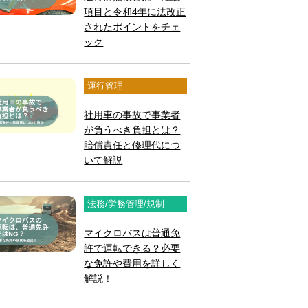
項目と令和4年に法改正
されたポイントをチェ
ック
運行管理
社用車の事故で事業者
が負うべき負担とは？
賠償責任と修理代につ
いて解説
法務/労務管理/規制
マイクロバスは普通免
許で運転できる？必要
な免許や費用を詳しく
解説！