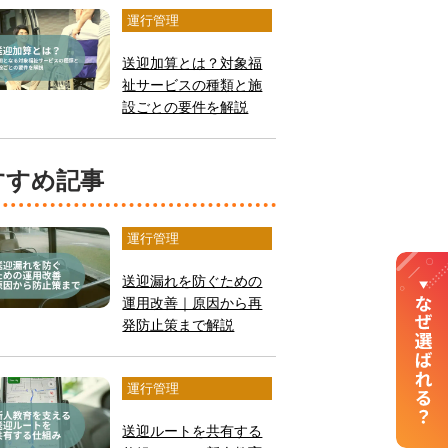
運行管理
送迎加算とは？対象福
祉サービスの種類と施
設ごとの要件を解説
おすすめ記事
運行管理
送迎漏れを防ぐための
運用改善｜原因から再
発防止策まで解説
運行管理
送迎ルートを共有する