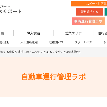
スピード対応実
資料請求する
理由
導入実績
営業エリア
運行
施設送迎
人工透析送迎
幼稚園バス
スクールバス
シ
関連する道路交通法にはどんなものがある？安全のための対策も
自動車運行管理ラボ