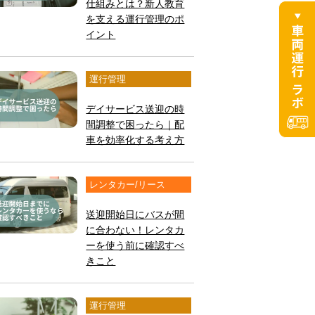
仕組みとは？新人教育
を支える運行管理のポ
イント
運行管理
デイサービス送迎の時
間調整で困ったら｜配
車を効率化する考え方
レンタカー/リース
送迎開始日にバスが間
に合わない！レンタカ
ーを使う前に確認すべ
きこと
運行管理