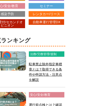
心/安全/教育
セミナー
感染予防
レンタカー/リース
受付/セカンドオ
自動車運行管理DX
ピニオン
閲覧ランキング
法務/労務管理/規制
駐車禁止除外指定車標
章とは？取得できる条
件や申請方法・注意点
を解説
安心/安全/教育
運行前点検とは？確認