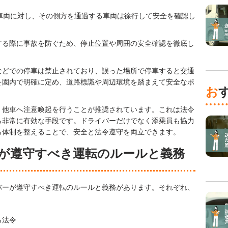
車両に対し、その側方を通過する車両は徐行して安全を確認し
する際に事故を防ぐため、停止位置や周囲の安全確認を徹底し
などでの停車は禁止されており、誤った場所で停車すると交通
を園内で明確に定め、道路標識や周辺環境を踏まえて安全なポ
、他車へ注意喚起を行うことが推奨されています。これは法令
ら非常に有効な手段です。ドライバーだけでなく添乗員も協力
る体制を整えることで、安全と法令遵守を両立できます。
が遵守すべき運転のルールと義務
バーが遵守すべき運転のルールと義務があります。それぞれ、
る法令