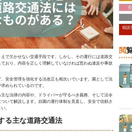
安
相談
うえで欠かせない交通手段です。しかし、その運行には道路交
しており、内容を正しく理解していなければ思わぬ違反や事故
ど、安全管理を強化する法改正も相次いでいます。園として法
が求められているのです。
る主な法律の内容や、ドライバーが守るべき義務、そして法令
について解説します。自園の運行体制を見直し、安全で信頼さ
さい。
する主な道路交通法