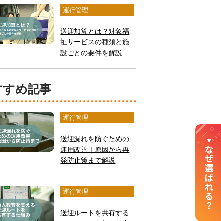
運行管理
送迎加算とは？対象福
祉サービスの種類と施
設ごとの要件を解説
おすすめ記事
運行管理
送迎漏れを防ぐための
運用改善｜原因から再
発防止策まで解説
運行管理
送迎ルートを共有する