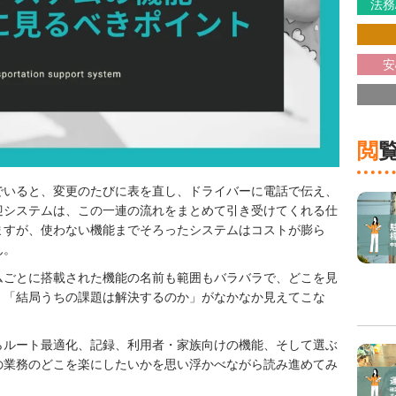
法務
安
でいると、変更のたびに表を直し、ドライバーに電話で伝え、
迎システムは、この一連の流れをまとめて引き受けてくれる仕
ますが、使わない機能までそろったシステムはコストが膨ら
ん。
ムごとに搭載された機能の名前も範囲もバラバラで、どこを見
。「結局うちの課題は解決するのか」がなかなか見えてこな
。
らルート最適化、記録、利用者・家族向けの機能、そして選ぶ
の業務のどこを楽にしたいかを思い浮かべながら読み進めてみ