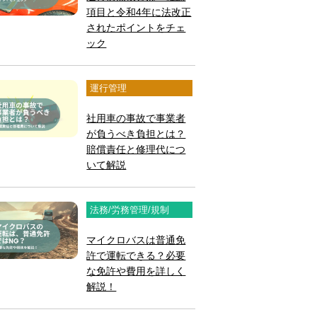
項目と令和4年に法改正
されたポイントをチェ
ック
運行管理
社用車の事故で事業者
が負うべき負担とは？
賠償責任と修理代につ
いて解説
法務/労務管理/規制
マイクロバスは普通免
許で運転できる？必要
な免許や費用を詳しく
解説！