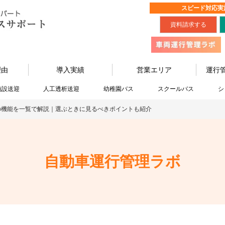
スピード対応実
資料請求する
理由
導入実績
営業エリア
運行
施設送迎
人工透析送迎
幼稚園バス
スクールバス
シ
の機能を一覧で解説｜選ぶときに見るべきポイントも紹介
自動車運行管理ラボ