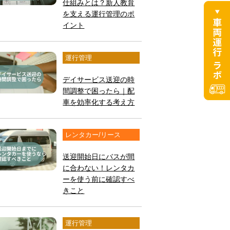
仕組みとは？新人教育
を支える運行管理のポ
イント
運行管理
デイサービス送迎の時
間調整で困ったら｜配
車を効率化する考え方
レンタカー/リース
送迎開始日にバスが間
に合わない！レンタカ
ーを使う前に確認すべ
きこと
運行管理