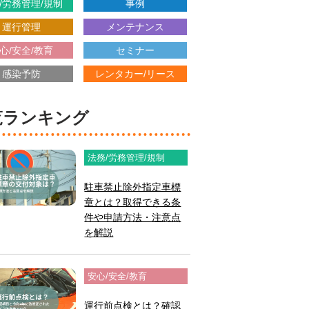
/労務管理/規制
事例
運行管理
メンテナンス
心/安全/教育
セミナー
感染予防
レンタカー/リース
閲覧ランキング
法務/労務管理/規制
駐車禁止除外指定車標
章とは？取得できる条
件や申請方法・注意点
を解説
安心/安全/教育
運行前点検とは？確認