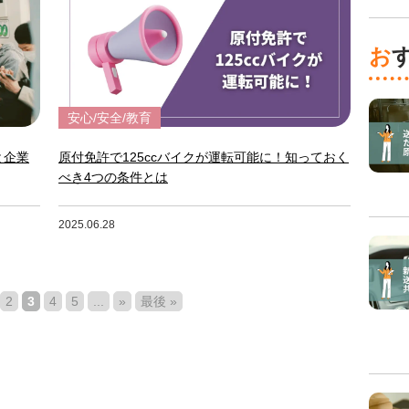
安心/安全/教育
と企業
原付免許で125ccバイクが運転可能に！知っておく
べき4つの条件とは
2025.06.28
2
3
4
5
...
»
最後 »