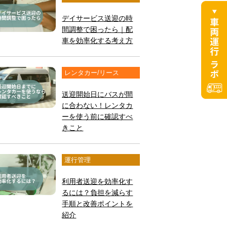
デイサービス送迎の時
間調整で困ったら｜配
車を効率化する考え方
レンタカー/リース
送迎開始日にバスが間
に合わない！レンタカ
ーを使う前に確認すべ
きこと
運行管理
利用者送迎を効率化す
るには？負担を減らす
手順と改善ポイントを
紹介