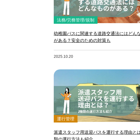
法務/労務管理/規制
幼稚園バスに関連する道路交通法にはどん
がある？安全のための対策も
2025.10.20
運行管理
派遣スタッフ用送迎バスを運行する理由とは
類の運行方法も紹介