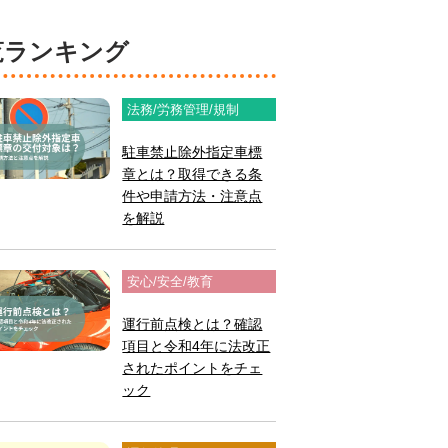
閲覧ランキング
法務/労務管理/規制
駐車禁止除外指定車標
章とは？取得できる条
件や申請方法・注意点
を解説
安心/安全/教育
運行前点検とは？確認
項目と令和4年に法改正
されたポイントをチェ
ック