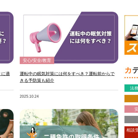
安心/安全/教育
とに適
運転中の眠気対策には何をすべき？運転前からで
きる予防策も紹介
法務
2025.10.24
安
相談