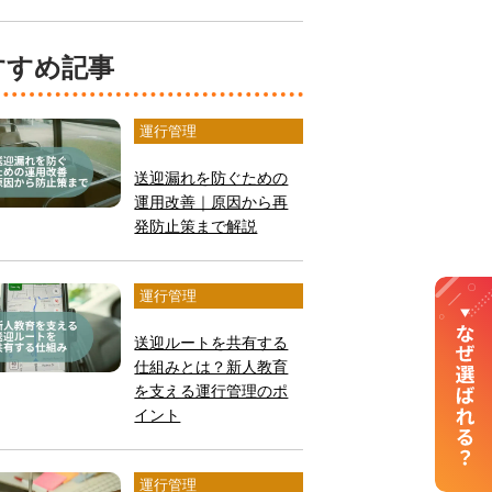
おすすめ記事
運行管理
送迎漏れを防ぐための
運用改善｜原因から再
発防止策まで解説
運行管理
送迎ルートを共有する
仕組みとは？新人教育
を支える運行管理のポ
イント
運行管理