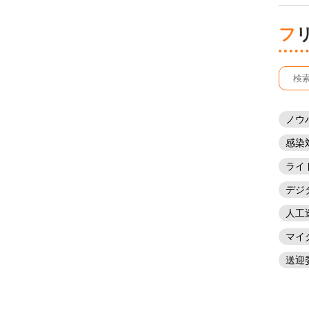
ノウ
感染
ライ
デジ
人工
マイ
送迎