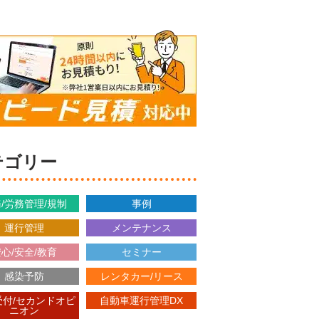
カテゴリー
/労務管理/規制
事例
運行管理
メンテナンス
心/安全/教育
セミナー
感染予防
レンタカー/リース
受付/セカンドオピ
自動車運行管理DX
ニオン