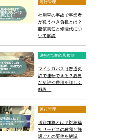
運行管理
社用車の事故で事業者
が負うべき負担とは？
賠償責任と修理代につ
いて解説
法務/労務管理/規制
マイクロバスは普通免
許で運転できる？必要
な免許や費用を詳しく
解説！
運行管理
送迎加算とは？対象福
祉サービスの種類と施
設ごとの要件を解説