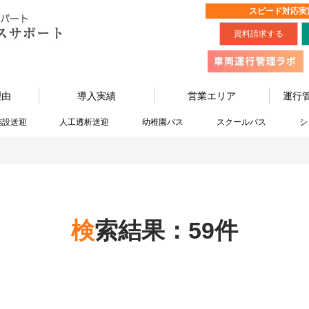
スピード対応実
資料請求する
理由
導入実績
営業エリア
運行
施設送迎
人工透析送迎
幼稚園バス
スクールバス
シ
検索結果：59件