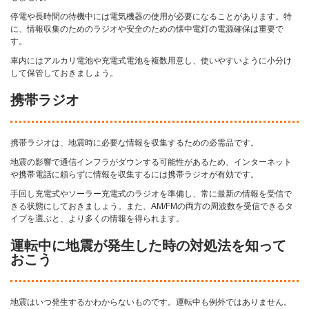
停電や長時間の待機中には電気機器の使用が必要になることがあります。特
に、情報収集のためのラジオや安全のための懐中電灯の電源確保は重要で
す。
車内にはアルカリ電池や充電式電池を複数用意し、使いやすいように小分け
して保管しておきましょう。
携帯ラジオ
携帯ラジオは、地震時に必要な情報を収集するための必需品です。
地震の影響で通信インフラがダウンする可能性があるため、インターネット
や携帯電話に頼らずに情報を収集するには携帯ラジオが有効です。
手回し充電式やソーラー充電式のラジオを準備し、常に最新の情報を受信で
きる状態にしておきましょう。また、AM/FMの両方の周波数を受信できるタ
イプを選ぶと、より多くの情報を得られます。
運転中に地震が発生した時の対処法を知って
おこう
地震はいつ発生するかわからないものです。運転中も例外ではありません。