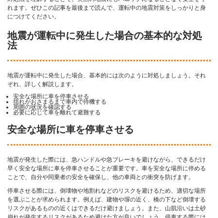
れます。ぜひこの記事を最後まで読んで、運転中の地震対策をしっかりと身
につけてください。
地震が運転中に発生した場合の基本的な対処
法
地震が運転中に発生した場合、基本的には次のように対処しましょう。それ
ぞれ、詳しく解説します。
安全な場所に車を停車させる
揺れがおさまるまで車内で待機する
周囲の状況を確認する
必要に応じて車を離れて避難する
安全な場所に車を停車させる
地震が発生した際には、急ハンドルや急ブレーキを避けながら、できるだけ
早く安全な場所に車を停車させることが重要です。車を安全な場所に停める
ことで、自分や同乗者の安全を確保し、他の車両との衝突を防げます。
停車させる際には、倒壊物や地割れなどのリスクを避けるため、適切な場所
を選ぶことが求められます。例えば、建物や塀の近く、橋の下など倒壊する
リスクがあるものの近くはできるだけ避けましょう。また、山肌沿いは土砂
崩れが発生するリスクがあるため避けた方が良いでしょう。停車する際には