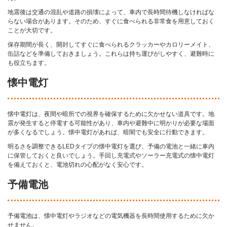
地震後は交通の混乱や道路の損壊によって、車内で長時間待機しなければな
らない場合があります。そのため、すぐに食べられる非常食を用意しておく
ことが大切です。
保存期間が長く、開封してすぐに食べられるクラッカーやカロリーメイト、
缶詰などを準備しておきましょう。これらは持ち運びがしやすく、避難時に
も役立ちます。
懐中電灯
懐中電灯は、夜間や暗所での視界を確保するために欠かせない道具です。地
震が発生すると停電する可能性があり、車内や避難中に明かりが必要な場面
が多くなるでしょう。懐中電灯があれば、暗闇でも安全に行動できます。
明るさを調整できるLEDタイプの懐中電灯を選び、予備の電池と一緒に車内
に保管しておくと良いでしょう。手回し充電式やソーラー充電式の懐中電灯
を備えておくと、電池切れの心配がなく安心です。
予備電池
予備電池は、懐中電灯やラジオなどの電気機器を長時間使用するために欠か
せません。