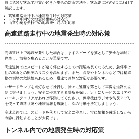
特に危険な状況で地震が起きた場合の対応方法を、状況別に次の3つにわけて
解説します。
高速道路走行中の地震発生時の対応策
トンネル内での地震発生時の対応策
山道や橋を走行中の地震発生時の対応策
高速道路走行中の地震発生時の対応策
高速道路上で地震が発生した場合は、まずスピードを落として安全な場所に
停車し、情報を集めることが重要です。
高速道路ではスピードが速く停止するまでの距離も長くなるため、急停車は
他の車両との衝突のリスクを高めます。また、高架やトンネルなどでは構造
物の倒壊の危険性もあるため、迅速で冷静な対応が必要です。
ハザードランプを点灯させて徐行し、徐々に速度を落として車両を道路の左
側に寄せましょう。安全に停車できる場所を探し、近くにサービスエリアや
パーキングエリアがあれば移動してください。停車後はラジオや防災アプリ
を使って道路状況や地震情報を確認し、次の行動を決定しましょう。
高速道路では、スピードを落として安全に停車し、常に情報を確認しながら
冷静に行動することが大切です。
トンネル内での地震発生時の対応策