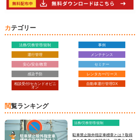
カテゴリー
法務/労務管理/規制
事例
運行管理
メンテナンス
安心/安全/教育
セミナー
感染予防
レンタカー/リース
相談受付/セカンドオピニ
自動車運行管理DX
オン
閲覧ランキング
法務/労務管理/規制
駐車禁止除外指定車標章とは？取得