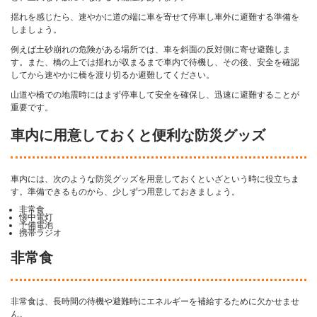
揺れを感じたら、速やかに道の端に車を寄せて停車し車外に避難する準備を
しましょう。
例えば土砂崩れの危険がある場所では、車を斜面の反対側に寄せ避難しま
す。また、橋の上では揺れが収まるまで車内で待機し、その後、安全を確認
してから速やかに橋を渡り切るか避難してください。
山道や橋での地震時にはまず停車して安全を確保し、迅速に避難することが
重要です。
車内に用意しておくと便利な防災グッズ
車内には、次のような防災グッズを用意しておくといざという時に役立ちま
す。準備できるものから、少しずつ用意しておきましょう。
非常食
懐中電灯
予備電池
携帯ラジオ
非常食
非常食は、長時間の待機や避難時にエネルギーを補給するために欠かせませ
ん。