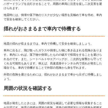
ハザードランプを点灯させることで、周囲の車両に注意を促し二次災害を避
けられます。
地震時には、倒壊や落下物のリスクが少ない場所を見極めて車を停め、車内
で安全を確保してください。
揺れがおさまるまで車内で待機する
地震の揺れが収まるまでは、車内で待機して安全を確保しましょう。
車外に出ると、飛び散ったガラスや倒壊した物に巻き込まれる危険がありま
す。車内にいれば、落下物や倒壊したものの破片で怪我をすることを避けら
れるのです。また、シートベルトやエアバッグが、二次的な衝撃から守って
くれる可能性もあります。例えば、高速道路やトンネル内で揺れが発生した
場合でも、車内で待機することで外部の危険から身を守れます。
外部の危険を避けるためには、揺れがおさまるまで車から出ずに待機しまし
ょう。
周囲の状況を確認する
地震が発生したときには、周囲の状況を確認して必要な情報を収集すること
が大切です。地震の規模や津波の有無、道路の損壊状況などの情報を把握す