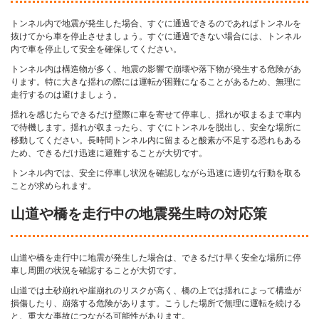
トンネル内で地震が発生した場合、すぐに通過できるのであればトンネルを
抜けてから車を停止させましょう。すぐに通過できない場合には、トンネル
内で車を停止して安全を確保してください。
トンネル内は構造物が多く、地震の影響で崩壊や落下物が発生する危険があ
ります。特に大きな揺れの際には運転が困難になることがあるため、無理に
走行するのは避けましょう。
揺れを感じたらできるだけ壁際に車を寄せて停車し、揺れが収まるまで車内
で待機します。揺れが収まったら、すぐにトンネルを脱出し、安全な場所に
移動してください。長時間トンネル内に留まると酸素が不足する恐れもある
ため、できるだけ迅速に避難することが大切です。
トンネル内では、安全に停車し状況を確認しながら迅速に適切な行動を取る
ことが求められます。
山道や橋を走行中の地震発生時の対応策
山道や橋を走行中に地震が発生した場合は、できるだけ早く安全な場所に停
車し周囲の状況を確認することが大切です。
山道では土砂崩れや崖崩れのリスクが高く、橋の上では揺れによって構造が
損傷したり、崩落する危険があります。こうした場所で無理に運転を続ける
と、重大な事故につながる可能性があります。