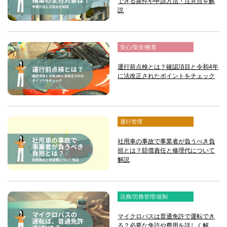
できる条件や申請方法・注意点を解
説
安心/安全/教育
運行前点検とは？確認項目と令和4年
に法改正されたポイントをチェック
運行管理
社用車の事故で事業者が負うべき負
担とは？賠償責任と修理代について
解説
法務/労務管理/規制
マイクロバスは普通免許で運転でき
る？必要な免許や費用を詳しく解