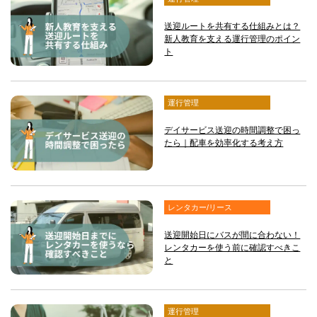
送迎ルートを共有する仕組みとは？
新人教育を支える運行管理のポイン
ト
運行管理
デイサービス送迎の時間調整で困っ
たら｜配車を効率化する考え方
レンタカー/リース
送迎開始日にバスが間に合わない！
レンタカーを使う前に確認すべきこ
と
運行管理