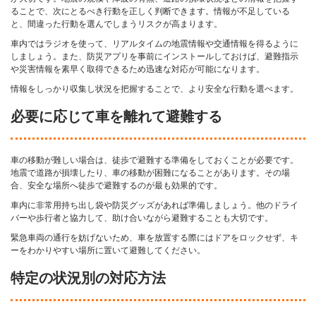
ることで、次にとるべき行動を正しく判断できます。情報が不足している
と、間違った行動を選んでしまうリスクが高まります。
車内ではラジオを使って、リアルタイムの地震情報や交通情報を得るように
しましょう。また、防災アプリを事前にインストールしておけば、避難指示
や災害情報を素早く取得できるため迅速な対応が可能になります。
情報をしっかり収集し状況を把握することで、より安全な行動を選べます。
必要に応じて車を離れて避難する
車の移動が難しい場合は、徒歩で避難する準備をしておくことが必要です。
地震で道路が損壊したり、車の移動が困難になることがあります。その場
合、安全な場所へ徒歩で避難するのが最も効果的です。
車内に非常用持ち出し袋や防災グッズがあれば準備しましょう。他のドライ
バーや歩行者と協力して、助け合いながら避難することも大切です。
緊急車両の通行を妨げないため、車を放置する際にはドアをロックせず、キ
ーをわかりやすい場所に置いて避難してください。
特定の状況別の対応方法