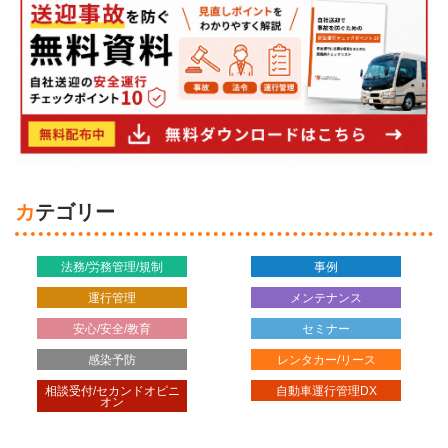
カテゴリー
法務/労務管理/規制
事例
運行管理
メンテナンス
安心/安全/教育
セミナー
感染予防
レンタカー/リース
相談受付/セカンドオピニ
自動車運行管理DX
オン