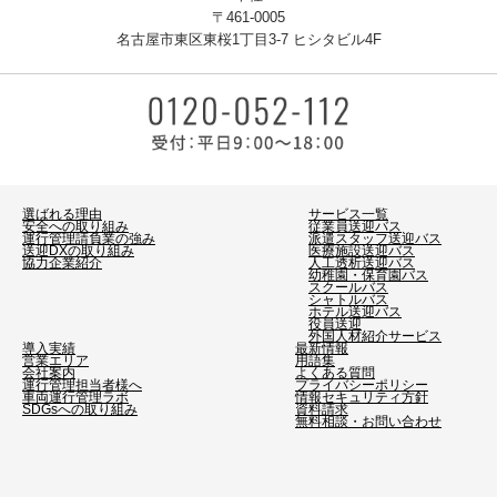
〒461-0005
名古屋市東区東桜1丁目3-7 ヒシタビル4F
選ばれる理由
サービス一覧
安全への取り組み
従業員送迎バス
運行管理請負業の強み
派遣スタッフ送迎バス
送迎DXの取り組み
医療施設送迎バス
協力企業紹介
人工透析送迎バス
幼稚園・保育園バス
スクールバス
シャトルバス
ホテル送迎バス
役員送迎
外国人材紹介サービス
導入実績
最新情報
営業エリア
用語集
会社案内
よくある質問
運行管理担当者様へ
プライバシーポリシー
車両運行管理ラボ
情報セキュリティ方針
SDGsへの取り組み
資料請求
無料相談・お問い合わせ