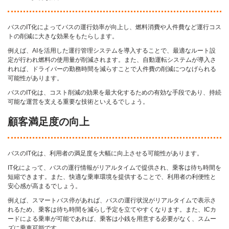
バスのIT化によってバスの運行効率が向上し、燃料消費や人件費など運行コス
トの削減に大きな効果をもたらします。
例えば、AIを活用した運行管理システムを導入することで、最適なルート設
定が行われ燃料の使用量が削減されます。また、自動運転システムが導入さ
れれば、ドライバーの勤務時間を減らすことで人件費の削減につなげられる
可能性があります。
バスのIT化は、コスト削減の効果を最大化するための有効な手段であり、持続
可能な運営を支える重要な技術といえるでしょう。
顧客満足度の向上
バスのIT化は、利用者の満足度を大幅に向上させる可能性があります。
IT化によって、バスの運行情報がリアルタイムで提供され、乗客は待ち時間を
短縮できます。また、快適な乗車環境を提供することで、利用者の利便性と
安心感が高まるでしょう。
例えば、スマートバス停があれば、バスの運行状況がリアルタイムで表示さ
れるため、乗客は待ち時間を減らし予定を立てやすくなります。また、ICカ
ードによる乗車が可能であれば、乗客は小銭を用意する必要がなく、スムー
ズに乗車可能です。