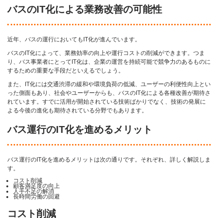
バスのIT化による業務改善の可能性
近年、バスの運行においてもIT化が進んでいます。
バスのIT化によって、業務効率の向上や運行コストの削減ができます。つま
り、バス事業者にとってIT化は、企業の運営を持続可能で競争力のあるものに
するための重要な手段だといえるでしょう。
また、IT化には交通渋滞の緩和や環境負荷の低減、ユーザーの利便性向上とい
った側面もあり、社会やユーザーからも、バスのIT化による各種改善が期待さ
れています。すでに活用が開始されている技術ばかりでなく、技術の発展に
よる今後の進化も期待されている分野でもあります。
バス運行のIT化を進めるメリット
バス運行のIT化を進めるメリットは次の通りです。それぞれ、詳しく解説しま
す。
コスト削減
顧客満足度の向上
人手不足の解消
長時間労働の回避
コスト削減