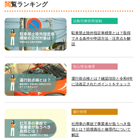
閲覧ランキング
法務/労務管理/規制
駐車禁止除外指定車標章とは？取得
できる条件や申請方法・注意点を解
説
安心/安全/教育
運行前点検とは？確認項目と令和4年
に法改正されたポイントをチェック
運行管理
社用車の事故で事業者が負うべき負
担とは？賠償責任と修理代について
解説