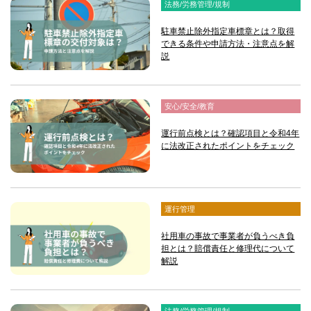
法務/労務管理/規制
駐車禁止除外指定車標章とは？取得
できる条件や申請方法・注意点を解
説
安心/安全/教育
運行前点検とは？確認項目と令和4年
に法改正されたポイントをチェック
運行管理
社用車の事故で事業者が負うべき負
担とは？賠償責任と修理代について
解説
法務/労務管理/規制