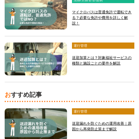
マイクロバスは普通免許で運転でき
る？必要な免許や費用を詳しく解
説！
運行管理
送迎加算とは？対象福祉サービスの
種類と施設ごとの要件を解説
おすすめ記事
運行管理
送迎漏れを防ぐための運用改善｜原
因から再発防止策まで解説