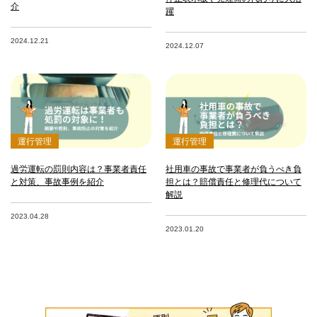
介
躍
2024.12.21
2024.12.07
運行管理
運行管理
過労運転の罰則内容は？事業者責任
社用車の事故で事業者が負うべき負
と対策、事故事例を紹介
担とは？賠償責任と修理代について
解説
2023.04.28
2023.01.20