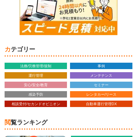
カテゴリー
法務/労務管理/規制
事例
運行管理
メンテナンス
安心/安全/教育
セミナー
感染予防
レンタカー/リース
相談受付/セカンドオピニオン
自動車運行管理DX
閲覧ランキング