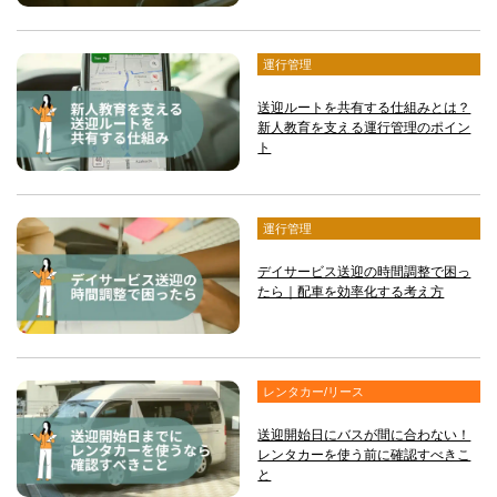
運行管理
送迎ルートを共有する仕組みとは？
新人教育を支える運行管理のポイン
ト
運行管理
デイサービス送迎の時間調整で困っ
たら｜配車を効率化する考え方
レンタカー/リース
送迎開始日にバスが間に合わない！
レンタカーを使う前に確認すべきこ
と