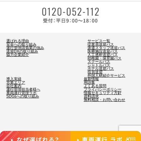
選ばれる理由
サービス一覧
安全への取り組み
従業員送迎バス
運行管理請負業の強み
派遣スタッフ送迎バス
送迎DXの取り組み
医療施設送迎バス
協力企業紹介
人工透析送迎バス
幼稚園・保育園バス
スクールバス
シャトルバス
ホテル送迎バス
役員送迎
外国人材紹介サービス
導入実績
最新情報
営業エリア
用語集
会社案内
よくある質問
運行管理担当者様へ
プライバシーポリシー
車両運行管理ラボ
情報セキュリティ方針
SDGsへの取り組み
資料請求
無料相談・お問い合わせ