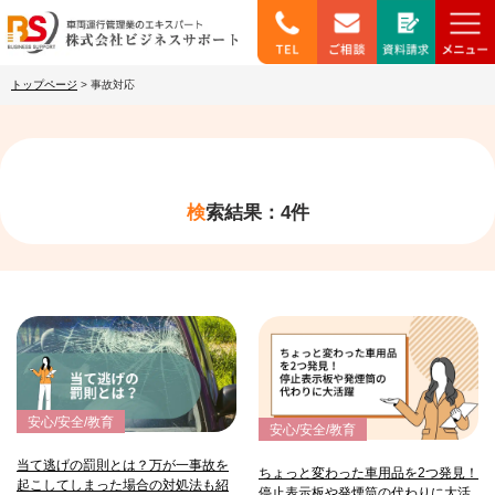
トップページ
>
事故対応
検索結果：4件
安心/安全/教育
安心/安全/教育
当て逃げの罰則とは？万が一事故を
ちょっと変わった車用品を2つ発見！
起こしてしまった場合の対処法も紹
停止表示板や発煙筒の代わりに大活