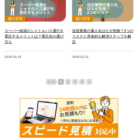
運行管理
運行管理
スーパー銭湯のシャトルバス運行を
送迎業務の属人化はなぜ危険？3つの
委託するメリットは？委託先の選び
リスクと具体的な解消ステップを解
方も
説
2026.03.15
2026.02.21
1 / 4
1
2
3
4
»