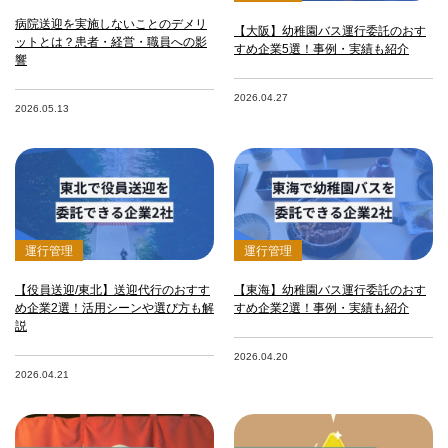
病院送迎を実施しないことのデメリ
【大阪】幼稚園バス運行委託のおす
ットとは？患者・経営・職員への影
すめ企業5選！事例・実績も紹介
響
2026.04.27
2026.05.13
運行管理
運行管理
【役員送迎/東北】送迎代行のおすす
【東海】幼稚園バス運行委託のおす
め企業2選！活用シーンや選び方も解
すめ企業2選！事例・実績も紹介
説
2026.04.20
2026.04.21