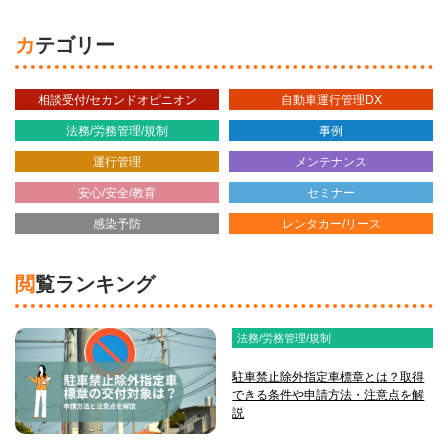
カテゴリー
相談受付/セカンドオピニオン
自動車運行管理DX
法務/労務管理/規制
事例
運行管理
メンテナンス
安心/安全/教育
セミナー
感染予防
レンタカー/リース
閲覧ランキング
法務/労務管理/規制
駐車禁止除外指定車標章とは？取得
できる条件や申請方法・注意点を解
説