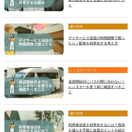
ト
運行管理
デイサービス送迎の時間調整で困っ
たら｜配車を効率化する考え方
レンタカー/リース
送迎開始日にバスが間に合わない！
レンタカーを使う前に確認すべきこ
と
運行管理
利用者送迎を効率化するには？負担
を減らす手順と改善ポイントを紹介