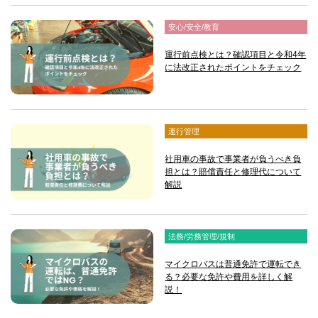
安心/安全/教育
運行前点検とは？確認項目と令和4年
に法改正されたポイントをチェック
運行管理
社用車の事故で事業者が負うべき負
担とは？賠償責任と修理代について
解説
法務/労務管理/規制
マイクロバスは普通免許で運転でき
る？必要な免許や費用を詳しく解
説！