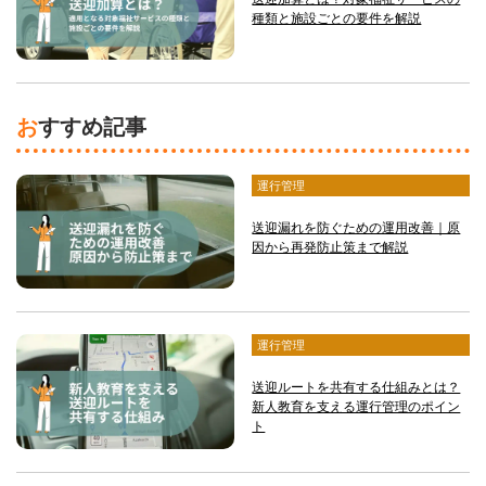
種類と施設ごとの要件を解説
おすすめ記事
運行管理
送迎漏れを防ぐための運用改善｜原
因から再発防止策まで解説
運行管理
送迎ルートを共有する仕組みとは？
新人教育を支える運行管理のポイン
ト