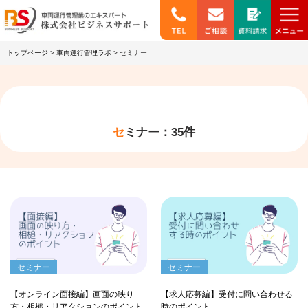
トップページ
>
車両運行管理ラボ
>
セミナー
セミナー：35件
セミナー
セミナー
【オンライン面接編】画面の映り
【求人応募編】受付に問い合わせる
方・相槌・リアクションのポイント
時のポイント