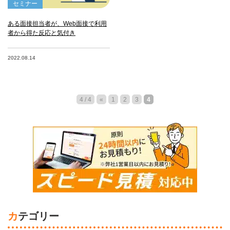
セミナー
ある面接担当者が、Web面接で利用
者から得た反応と気付き
2022.08.14
4 / 4
«
1
2
3
4
カテゴリー