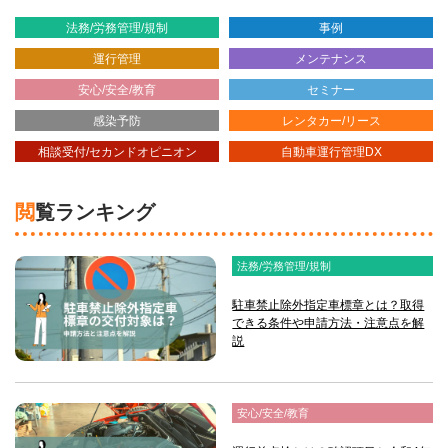
法務/労務管理/規制
事例
運行管理
メンテナンス
安心/安全/教育
セミナー
感染予防
レンタカー/リース
相談受付/セカンドオピニオン
自動車運行管理DX
閲覧ランキング
法務/労務管理/規制
駐車禁止除外指定車標章とは？取得
できる条件や申請方法・注意点を解
説
安心/安全/教育