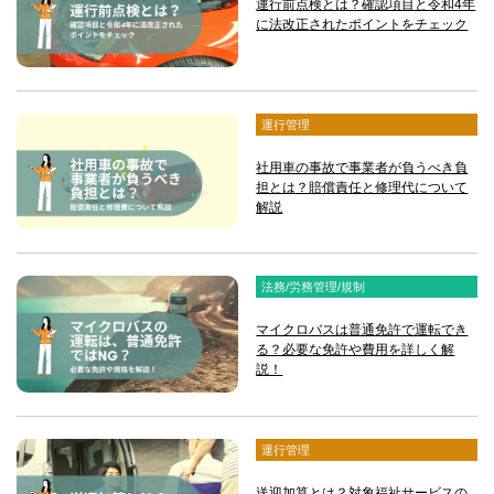
運行前点検とは？確認項目と令和4年
に法改正されたポイントをチェック
運行管理
社用車の事故で事業者が負うべき負
担とは？賠償責任と修理代について
解説
法務/労務管理/規制
マイクロバスは普通免許で運転でき
る？必要な免許や費用を詳しく解
説！
運行管理
送迎加算とは？対象福祉サービスの