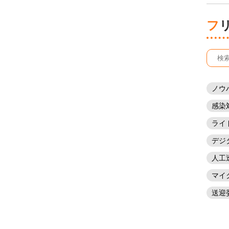
ノウ
感染
ライ
デジ
人工
マイ
送迎