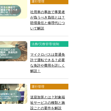
運行管理
社用車の事故で事業者
が負うべき負担とは？
賠償責任と修理代につ
いて解説
法務/労務管理/規制
マイクロバスは普通免
許で運転できる？必要
な免許や費用を詳しく
解説！
運行管理
送迎加算とは？対象福
祉サービスの種類と施
設ごとの要件を解説