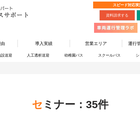
スピード対応実
資料請求する
理由
導入実績
営業エリア
運行
施設送迎
人工透析送迎
幼稚園バス
スクールバス
シ
セミナー：35件