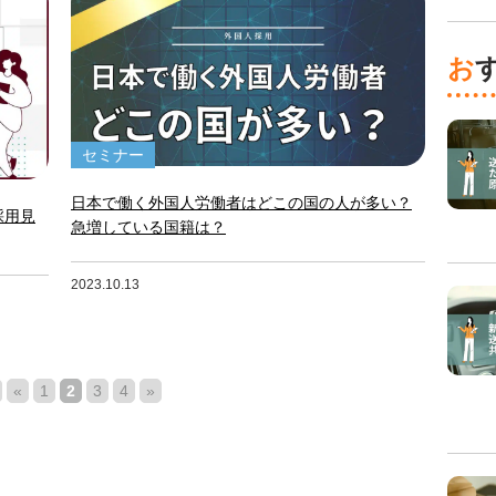
セミナー
日本で働く外国人労働者はどこの国の人が多い？
採用見
急増している国籍は？
2023.10.13
«
1
2
3
4
»