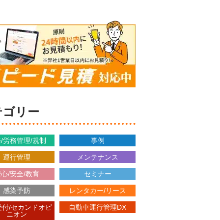
カテゴリー
/労務管理/規制
事例
運行管理
メンテナンス
心/安全/教育
セミナー
感染予防
レンタカー/リース
受付/セカンドオピ
自動車運行管理DX
ニオン