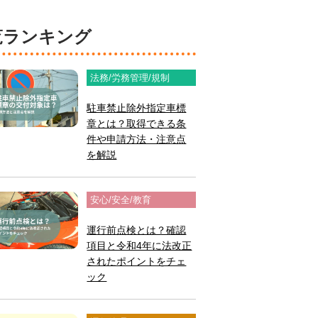
閲覧ランキング
法務/労務管理/規制
駐車禁止除外指定車標
章とは？取得できる条
件や申請方法・注意点
を解説
安心/安全/教育
運行前点検とは？確認
項目と令和4年に法改正
されたポイントをチェ
ック