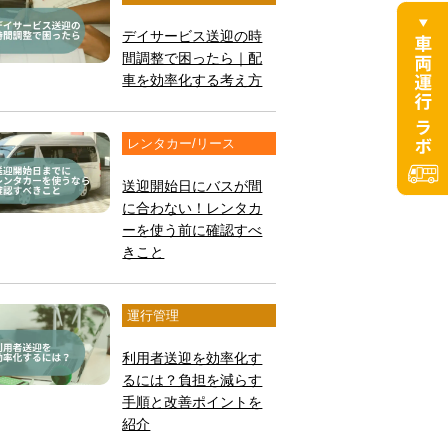
デイサービス送迎の時
間調整で困ったら｜配
車を効率化する考え方
レンタカー/リース
送迎開始日にバスが間
に合わない！レンタカ
ーを使う前に確認すべ
きこと
運行管理
利用者送迎を効率化す
るには？負担を減らす
手順と改善ポイントを
紹介