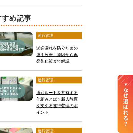
おすすめ記事
運行管理
送迎漏れを防ぐための
運用改善｜原因から再
発防止策まで解説
運行管理
送迎ルートを共有する
仕組みとは？新人教育
を支える運行管理のポ
イント
運行管理