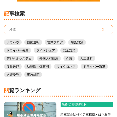
記事検索
ノウハウ
自動運転
営業ブログ
感染対策
ドライバー募集
ライドシェア
安全対策
デジタルシステム
外国人材採用
介護
人工透析
役員送迎
幼稚園・保育園
マイクロバス
ドライバー派遣
送迎委託
事故対応
閲覧ランキング
法務/労務管理/規制
駐車禁止除外指定車標章とは？取得