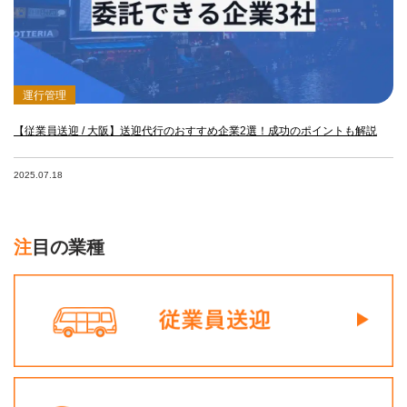
運行管理
【従業員送迎 / 大阪】送迎代行のおすすめ企業2選！成功のポイントも解説
2025.07.18
注目の業種